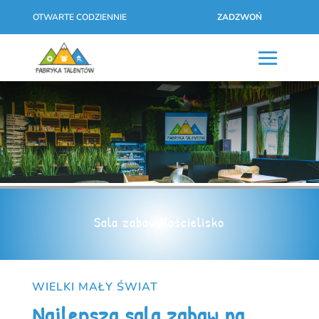
OTWARTE CODZIENNIE
ZADZWOŃ
Sala zabaw Kościelisko
WIELKI MAŁY ŚWIAT
Najlepsza sala zabaw na