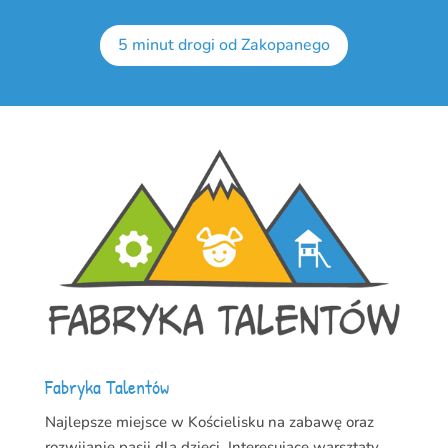
5 minut drogi od Zakopanego
Fabryka Talentów
Najlepsze miejsce w Kościelisku na zabawę oraz
rozwijanie pasji dla dzieci. Interesujące warsztaty,