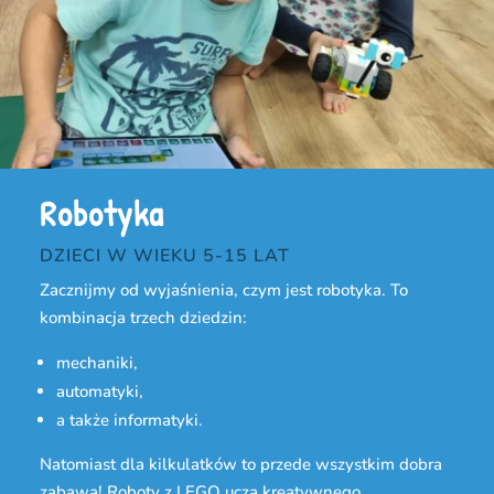
Robotyka
DZIECI W WIEKU 5-15 LAT
Zacznijmy od wyjaśnienia, czym jest robotyka. To
kombinacja trzech dziedzin:
mechaniki,
automatyki,
a także informatyki.
Natomiast dla kilkulatków to przede wszystkim dobra
zabawa! Roboty z LEGO uczą kreatywnego