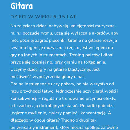
Gitara
DZIECI W WIEKU 6-15 LAT
Na zajęciach dzieci nabywają umiejętności muzyczne-
m.in.: poczucie rytmu, uczą się wyłącznie akordów, aby
móc później zagrać piosenki. Granie na gitarze rozwija
tzw. inteligencję muzyczną i często jest wstępem do
gry na innych instrumentach. Trening palców i dłoni
przyda się później np. przy graniu na fortepianie.
Uczymy dzieci gry na gitarze klastycznej. Jest
możliwość wypożyczenia gitary u nas.
Gra na instrumencie uczy pokory, bo nie wszystko od
razu przychodzi łatwo. Jednocześnie uczy cierpliwości i
konsekwencji – regularne trenowanie przynosi efekty,
a te zachęcają do kolejnych starań. Ponadto pobudza
logiczne myślenie, ćwiczy pamięć i koncentrację. A
dlaczego w ogóle gitara? Trudno o drugi tak
uniwersalny instrument, który można spotkać zarówno