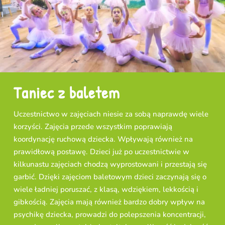
Taniec z baletem
Uczestnictwo w zajęciach niesie za sobą naprawdę wiele
korzyści. Zajęcia przede wszystkim poprawiają
koordynację ruchową dziecka. Wpływają również na
prawidłową postawę. Dzieci już po uczestnictwie w
kilkunastu zajęciach chodzą wyprostowani i przestają się
garbić. Dzięki zajęciom baletowym dzieci zaczynają się o
wiele ładniej poruszać, z klasą, wdziękiem, lekkością i
gibkością. Zajęcia mają również bardzo dobry wpływ na
psychikę dziecka, prowadzi do polepszenia koncentracji,