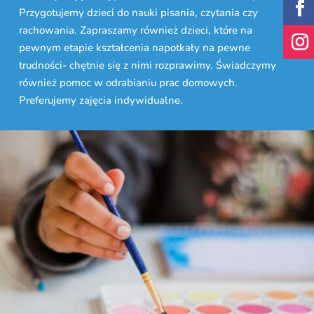
Przygotujemy dzieci do nauki pisania, czytania czy
rachowania. Zapraszamy również dzieci, które na
pewnym etapie kształcenia napotkały na pewne
trudności- chętnie się z nimi rozprawimy. Świadczymy
również pomoc w odrabianiu prac domowych.
Preferujemy zajęcia indywidualne.