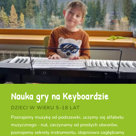
Nauka gry na Keyboardzie
DZIECI W WIEKU 5-18 LAT
Poznajemy muzykę od podszewki, uczymy się alfabetu
muzycznego - nut, zaczynamy od prostych utworów,
poznajemy sekrety instrumentu, stopniowo zagłębiamy