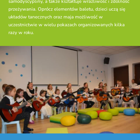
samodyscypliny, a także kształtuje wrażliwość i zdolność
przeżywania. Oprócz elementów baletu, dzieci uczą się
układów tanecznych oraz maja możliwość w
uczestnictwie w wielu pokazach organizowanych kilka
razy w roku.