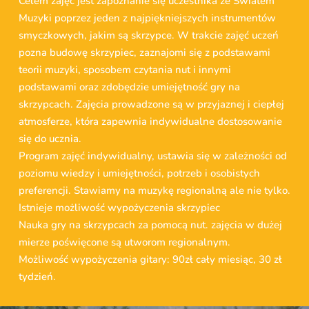
Celem zajęć jest zapoznanie się uczestnika ze Światem
Muzyki poprzez jeden z najpiękniejszych instrumentów
smyczkowych, jakim są skrzypce. W trakcie zajęć uczeń
pozna budowę skrzypiec, zaznajomi się z podstawami
teorii muzyki, sposobem czytania nut i innymi
podstawami oraz zdobędzie umiejętność gry na
skrzypcach. Zajęcia prowadzone są w przyjaznej i ciepłej
atmosferze, która zapewnia indywidualne dostosowanie
się do ucznia.
Program zajęć indywidualny, ustawia się w zależności od
poziomu wiedzy i umiejętności, potrzeb i osobistych
preferencji. Stawiamy na muzykę regionalną ale nie tylko.
Istnieje możliwość wypożyczenia skrzypiec
Nauka gry na skrzypcach za pomocą nut. zajęcia w dużej
mierze poświęcone są utworom regionalnym.
Możliwość wypożyczenia gitary: 90zł cały miesiąc, 30 zł
tydzień.