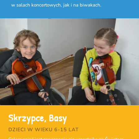
w salach koncertowych, jak i na biwakach.
Skrzypce, Basy
DZIECI W WIEKU 6-15 LAT