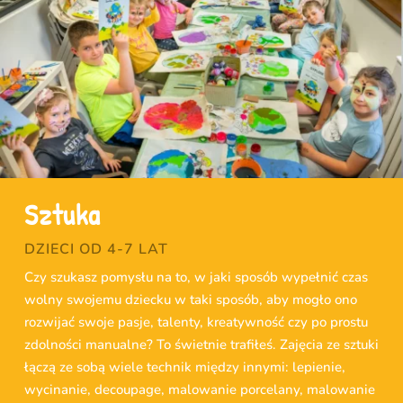
Sztuka
DZIECI OD 4-7 LAT
Czy szukasz pomysłu na to, w jaki sposób wypełnić czas
wolny swojemu dziecku w taki sposób, aby mogło ono
rozwijać swoje pasje, talenty, kreatywność czy po prostu
zdolności manualne? To świetnie trafiłeś. Zajęcia ze sztuki
łączą ze sobą wiele technik między innymi: lepienie,
wycinanie, decoupage, malowanie porcelany, malowanie