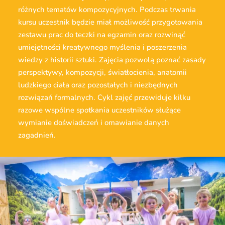
różnych tematów kompozycyjnych. Podczas trwania
kursu uczestnik będzie miał możliwość przygotowania
zestawu prac do teczki na egzamin oraz rozwinąć
umiejętności kreatywnego myślenia i poszerzenia
wiedzy z historii sztuki. Zajęcia pozwolą poznać zasady
perspektywy, kompozycji, światłocienia, anatomii
ludzkiego ciała oraz pozostałych i niezbędnych
rozwiązań formalnych. Cykl zajęć przewiduje kilku
razowe wspólne spotkania uczestników służące
wymianie doświadczeń i omawianie danych
zagadnień.