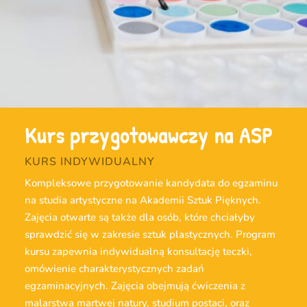
Kurs przygotowawczy na ASP
KURS INDYWIDUALNY
Kompleksowe przygotowanie kandydata do egzaminu
na studia artystyczne na Akademii Sztuk Pięknych.
Zajęcia otwarte są także dla osób, które chciałyby
sprawdzić się w zakresie sztuk plastycznych. Program
kursu zapewnia indywidualną konsultację teczki,
omówienie charakterystycznych zadań
egzaminacyjnych. Zajęcia obejmują ćwiczenia z
malarstwa martwej natury, studium postaci, oraz