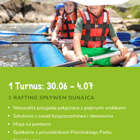
1 Turnus: 30.06 – 4.07
1 RAFTING SPŁYWEM DUNAJCA
Niezwykła przygoda połączona z pięknymi widokami
Szkolenie z zasad bezpieczeństwa i sterowania
Misja na pontonie
Spotkanie z przyrodnikiem Pienińskiego Parku