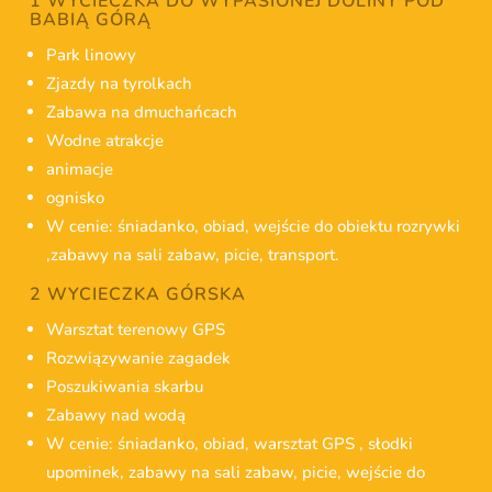
1 WYCIECZKA DO WYPASIONEJ DOLINY POD
BABIĄ GÓRĄ
Park linowy
Zjazdy na tyrolkach
Zabawa na dmuchańcach
Wodne atrakcje
animacje
ognisko
W cenie: śniadanko, obiad, wejście do obiektu rozrywki
,zabawy na sali zabaw, picie, transport.
2 WYCIECZKA GÓRSKA
Warsztat terenowy GPS
Rozwiązywanie zagadek
Poszukiwania skarbu
Zabawy nad wodą
W cenie: śniadanko, obiad, warsztat GPS , słodki
upominek, zabawy na sali zabaw, picie, wejście do