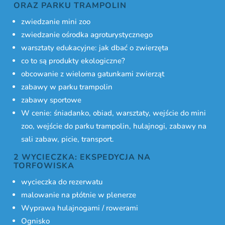
ORAZ PARKU TRAMPOLIN
zwiedzanie mini zoo
zwiedzanie ośrodka agroturystycznego
warsztaty edukacyjne: jak dbać o zwierzęta
co to są produkty ekologiczne?
obcowanie z wieloma gatunkami zwierząt
zabawy w parku trampolin
zabawy sportowe
W cenie: śniadanko, obiad, warsztaty, wejście do mini
zoo, wejście do parku trampolin, hulajnogi, zabawy na
sali zabaw, picie, transport.
2 WYCIECZKA: EKSPEDYCJA NA
TORFOWISKA
wycieczka do rezerwatu
malowanie na płótnie w plenerze
Wyprawa hulajnogami / rowerami
Ognisko