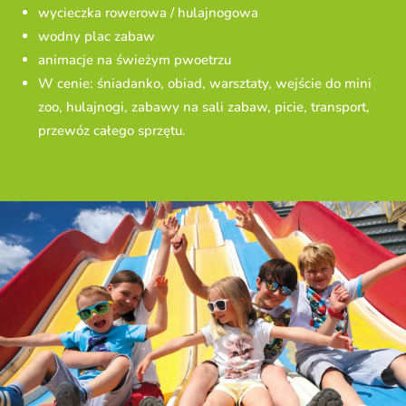
wycieczka rowerowa / hulajnogowa
wodny plac zabaw
animacje na świeżym pwoetrzu
W cenie: śniadanko, obiad, warsztaty, wejście do mini
zoo, hulajnogi, zabawy na sali zabaw, picie, transport,
przewóz całego sprzętu.