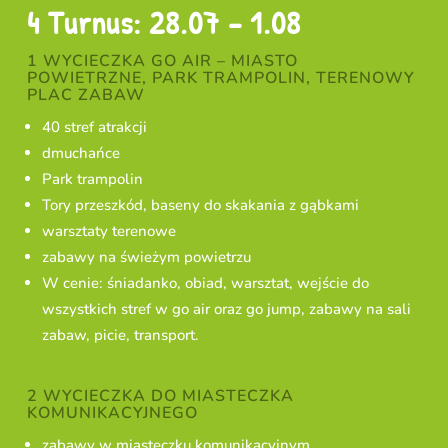
4 Turnus: 28.07 – 1.08
1 WYCIECZKA GO AIR – MIASTO
POWIETRZNE, PARK TRAMPOLIN, TERENOWY
PLAC ZABAW
40 stref atrakcji
dmuchańce
Park trampolin
Tory przeszkód, baseny do skakania z gąbkami
warsztaty terenowe
zabawy na świeżym powietrzu
W cenie: śniadanko, obiad, warsztat, wejście do
wszystkich stref w go air oraz go jump, zabawy na sali
zabaw, picie, transport.
2 WYCIECZKA DO MIASTECZKA
KOMUNIKACYJNEGO
zabawy w miasteczku komunikacyjnym