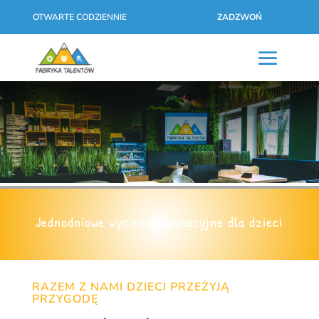
OTWARTE CODZIENNIE
ZADZWOŃ
Jednodniowe wycieczki wakacyjne dla dzieci
RAZEM Z NAMI DZIECI PRZEŻYJĄ
PRZYGODĘ