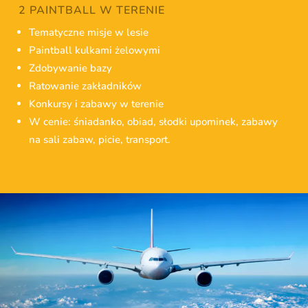
2 PAINTBALL W TERENIE
Tematyczne misje w lesie
Paintball kulkami żelowymi
Zdobywanie bazy
Ratowanie zakładników
Konkursy i zabawy w terenie
W cenie: śniadanko, obiad, słodki upominek, zabawy
na sali zabaw, picie, transport.