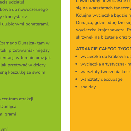
odwiedzimy nowoczesne cen
cia udziału!
się na warsztatach taneczny
rakowa do nowoczesnego
Kolejna wycieczka będzie r
y skorzystać z
Dunajca, gdzie odbędzie si
 ulubionymi bohaterami.
wycieczka krajoznawcza. 
skrzynek na biżuterie oraz
 Czarnego Dunajca- tam w
ATRAKCJE CAŁEGO TYGO
ztuki przetrwania- między
wycieczka do Krakowa do
entacji w terenie oraz jak
wycieczka artystyczna- 
jak przetrwać w dziczy.
warsztaty tworzenia kosz
asną koszulkę ze swoim
warsztaty decoupage
spa day
centrum atrakcji
 Dunajca
mi grami
lnym”