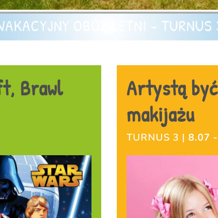
WAKACYJNY OBÓZ LETNI - TURNUS 
t, Brawl
Artystą być
makijażu
TURNUS 3 |
8.07 