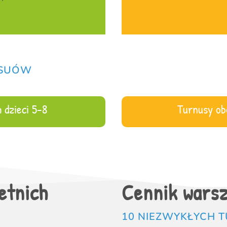
NSUÓW
 dzieci 5-8
Turnusy obo
etnich
Cennik warsz
10 NIEZWYKŁYCH