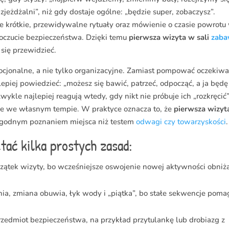
jeżdżalni”, niż gdy dostaje ogólne: „będzie super, zobaczysz”.
e krótkie, przewidywalne rytuały oraz mówienie o czasie powrotu
oczucie bezpieczeństwa. Dzięki temu
pierwsza wizyta w sali
zab
 się przewidzieć.
cjonalne, a nie tylko organizacyjne. Zamiast pompować oczekiwa
lepiej powiedzieć: „możesz się bawić, patrzeć, odpocząć, a ja będę
 zwykle najlepiej reagują wtedy, gdy nikt nie próbuje ich „rozkręcić
ie we własnym tempie. W praktyce oznacza to, że
pierwsza wizyt
agodnym poznaniem miejsca niż testem
odwagi czy towarzyskości
.
ać kilka prostych zasad:
zątek wizyty, bo wcześniejsze oswojenie nowej aktywności obniż
atnia, zmiana obuwia, łyk wody i „piątka”, bo stałe sekwencje poma
przedmiot bezpieczeństwa, na przykład przytulankę lub drobiazg z