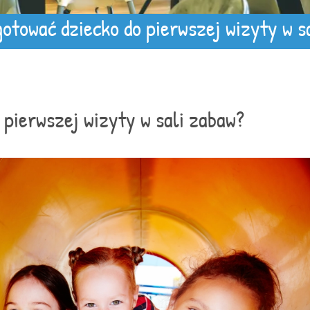
otować dziecko do pierwszej wizyty w s
 pierwszej wizyty w sali zabaw?