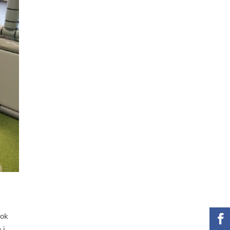
rok
 i