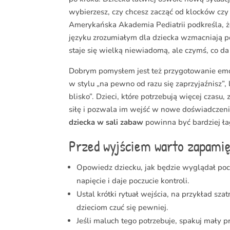
wybierzesz, czy chcesz zacząć od klocków czy z
Amerykańska Akademia Pediatrii podkreśla, ż
języku zrozumiałym dla dziecka wzmacniają p
staje się wielką niewiadomą, ale czymś, co da
Dobrym pomysłem jest też przygotowanie emo
w stylu „na pewno od razu się zaprzyjaźnisz”, 
blisko”. Dzieci, które potrzebują więcej czasu,
siłę i pozwala im wejść w nowe doświadczen
dziecka w sali zabaw
powinna być bardziej ł
Przed wyjściem warto zapamięt
Opowiedz dziecku, jak będzie wyglądał poc
napięcie i daje poczucie kontroli.
Ustal krótki rytuał wejścia, na przykład sz
dzieciom czuć się pewniej.
Jeśli maluch tego potrzebuje, spakuj mały 