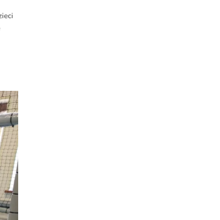
ieci
ę