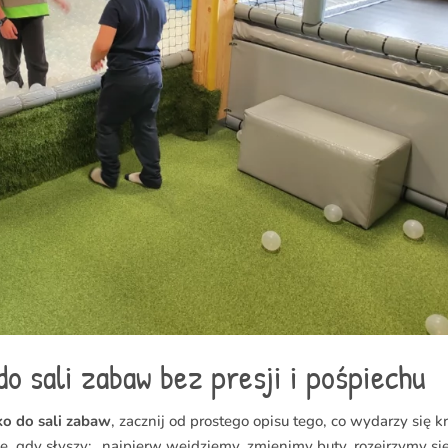
o sali zabaw bez presji i pośpiechu
ko do sali zabaw
, zacznij od prostego opisu tego, co wydarzy się k
ę, gdy słyszy: „najpierw wejdziemy, zmienimy buty, rozejrzymy się