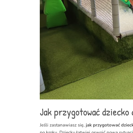
Jak przygotować dziecko d
Jeśli zastanawiasz się,
jak przygotować dziec
po kroku. Dziecku łatwiej oswoić nową sytuacj