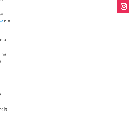
 w
aw
nie
nia
” na
a
a
gają