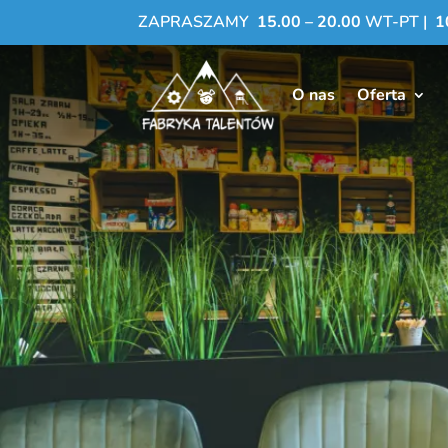
ZAPRASZAMY
15.00 – 20.00
WT-PT |
1
O nas
Oferta