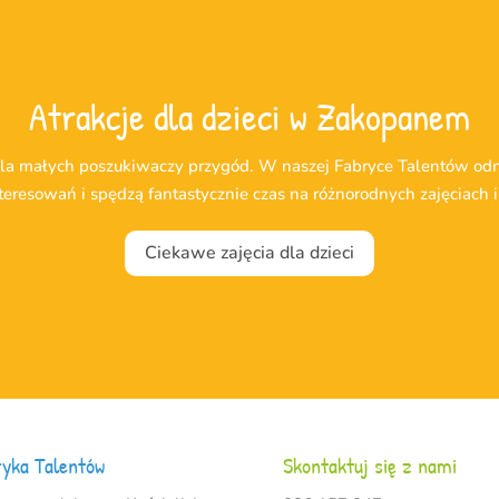
Atrakcje dla dzieci w Zakopanem
dla małych poszukiwaczy przygód. W naszej Fabryce Talentów odn
eresowań i spędzą fantastycznie czas na różnorodnych zajęciach i
Ciekawe zajęcia dla dzieci
ryka Talentów
Skontaktuj się z nami