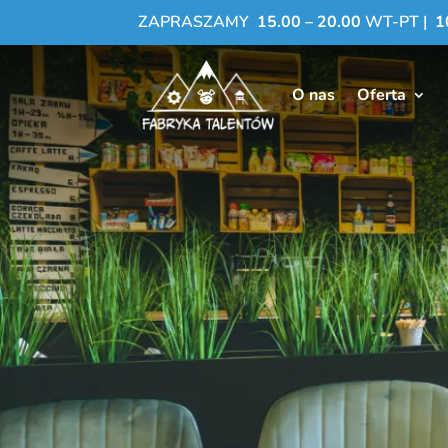
ZAPRASZAMY
15.00 – 20.00
WT-PT |
1
O nas
Oferta