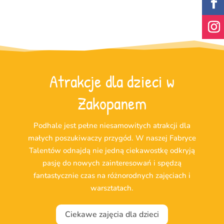
Atrakcje dla dzieci w
Zakopanem
Podhale jest pełne niesamowitych atrakcji dla
małych poszukiwaczy przygód. W naszej Fabryce
Talentów odnajdą nie jedną ciekawostkę odkryją
pasję do nowych zainteresowań i spędzą
fantastycznie czas na różnorodnych zajęciach i
warsztatach.
Ciekawe zajęcia dla dzieci