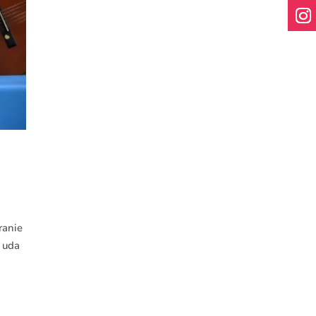
ranie
 uda