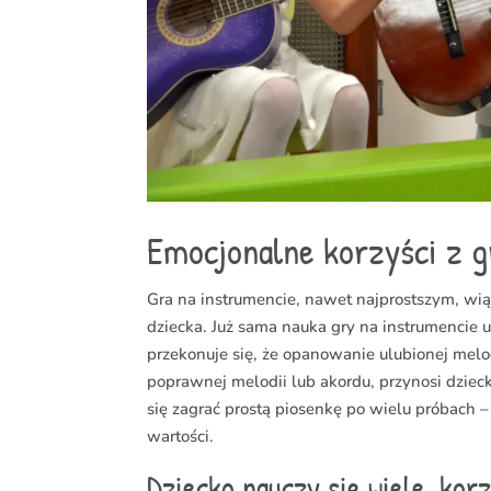
Emocjonalne korzyści z g
Gra na instrumencie, nawet najprostszym, wi
dziecka. Już sama nauka gry na instrumencie 
przekonuje się, że opanowanie ulubionej mel
poprawnej melodii lub akordu, przynosi dzie
się zagrać prostą piosenkę po wielu próbach –
wartości.
Dziecko nauczy się wiele, kor