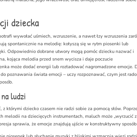
cji dziecka
potrafi wywołać uśmiech, wzruszenie, a nawet łzy wzruszenia za
agują spontanicznie na melodię: kołyszą się w rytm piosenki lub
więki. Odpowiednio dobrane utwory mogą pomóc dziecku nazwać i
na, kojąca melodia przed snem wycisza i daje poczucie
enka może dodać energii lub rozładować nagromadzone emocje. D
 do poznawania świata emocji – uczy rozpoznawać, czym jest rado
sposób.
na ludzi
 z którymi dziecko czasem nie radzi sobie za pomocą słów. Poprz
ych melodii na dziecięcych instrumentach, maluch może „wyrzucić z
kspresja sprawia, że emocje znajdują ujście w konstruktywny sposób
nie piosenek lub słuchanie muzyki z bliskimi wzmacnia więzi rodz