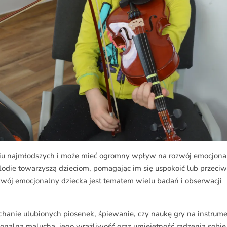
iu najmłodszych i może mieć ogromny wpływ na rozwój emocjona
elodie towarzyszą dzieciom, pomagając im się uspokoić lub przeciw
wój emocjonalny dziecka jest tematem wielu badań i obserwacji
uchanie ulubionych piosenek, śpiewanie, czy naukę gry na instrum
jonalną malucha, jego wrażliwość oraz umiejętność radzenia sobie