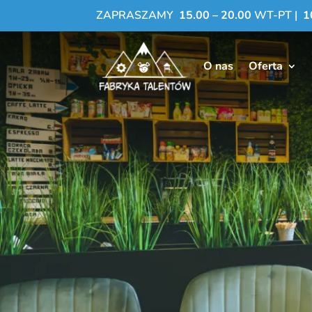
ZAPRASZAMY
15.00 – 20.00
WT-PT |
1
O nas
Oferta