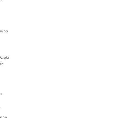
równo
zięki
ść,
ez
.
inne