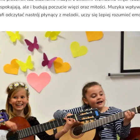
uspokajają, ale i budują poczucie więzi oraz miłości. Muzyka wpły
afi odczytać nastrój płynący z melodii, uczy się lepiej rozumieć em