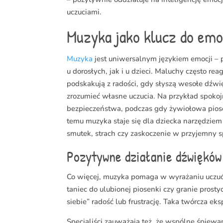
uczuciami.
Muzyka jako klucz do emo
Muzyka
jest uniwersalnym językiem emocji – 
u dorosłych, jak i u dzieci. Maluchy często re
podskakują z radości, gdy słyszą wesołe dź
zrozumieć własne uczucia. Na przykład spokoj
bezpieczeństwa, podczas gdy żywiołowa pios
temu muzyka staje się dla dziecka narzędziem
smutek, strach czy zaskoczenie w przyjemny 
Pozytywne działanie dźwięków 
Co więcej, muzyka pomaga w wyrażaniu uczuć,
taniec do ulubionej piosenki czy granie prost
siebie” radość lub frustrację. Taka twórcza e
Specjaliści zauważają też, że wspólne śpiewa