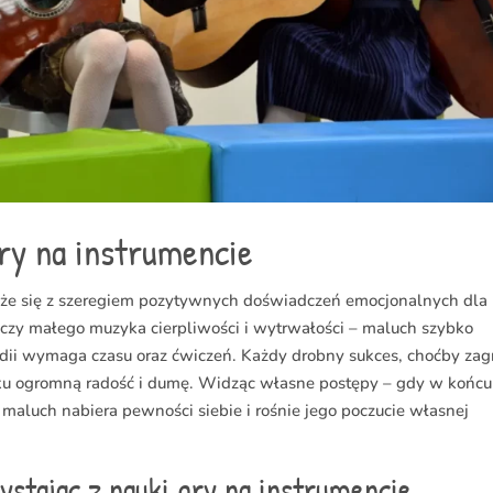
ry na instrumencie
ąże się z szeregiem pozytywnych doświadczeń emocjonalnych dla
uczy małego muzyka cierpliwości i wytrwałości – maluch szybko
odii wymaga czasu oraz ćwiczeń. Każdy drobny sukces, choćby zag
cku ogromną radość i dumę. Widząc własne postępy – gdy w końcu
 maluch nabiera pewności siebie i rośnie jego poczucie własnej
zystając z nauki gry na instrumencie