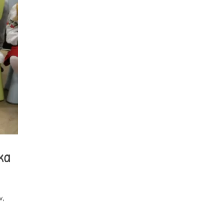
ka
w,