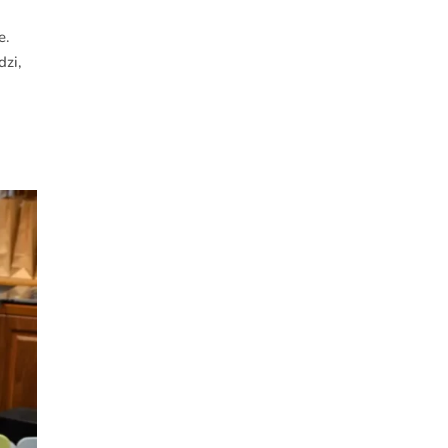
e.
dzi,
.