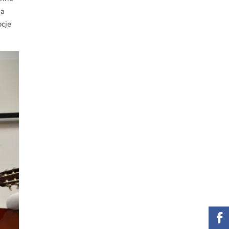
wa
ocje