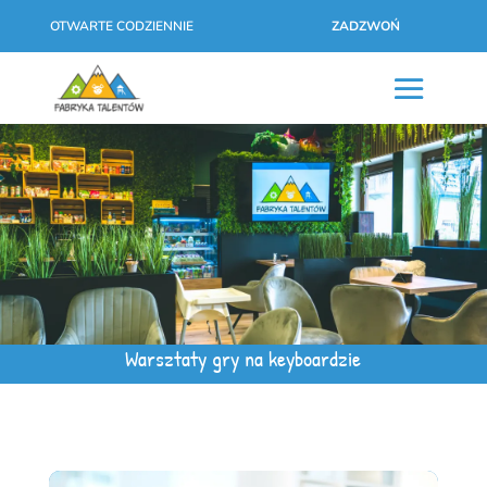
OTWARTE CODZIENNIE
ZADZWOŃ
Warsztaty gry na keyboardzie